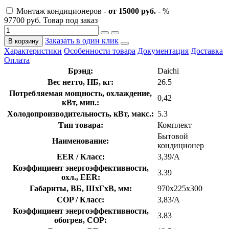
Монтаж кондиционеров -
от 15000 руб.
- %
97700 руб.
Товар под заказ
Заказать в один клик
В корзину
Характеристики
Особенности товара
Документация
Доставка
Оплата
Брэнд:
Daichi
Вес нетто, НБ, кг:
26.5
Потребляемая мощность, охлаждение,
0,42
кВт, мин.:
Холодопроизводительность, кВт, макс.:
5.3
Тип товара:
Комплект
Бытовой
Наименование:
кондиционер
EER / Класс:
3,39/A
Коэффициент энергоэффективности,
3.39
охл., EER:
Габариты, ВБ, ШхГхВ, мм:
970x225x300
COP / Класс:
3,83/A
Коэффициент энергоэффективности,
3.83
обогрев, COP: