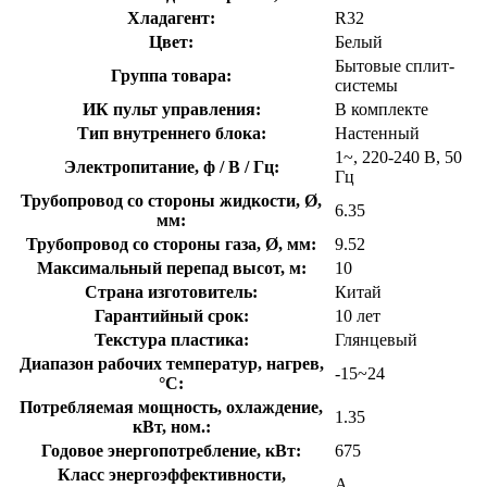
Хладагент:
R32
Цвет:
Белый
Бытовые сплит-
Группа товара:
системы
ИК пульт управления:
В комплекте
Тип внутреннего блока:
Настенный
1~, 220-240 В, 50
Электропитание, ф / В / Гц:
Гц
Трубопровод со стороны жидкости, Ø,
6.35
мм:
Трубопровод со стороны газа, Ø, мм:
9.52
Максимальный перепад высот, м:
10
Страна изготовитель:
Китай
Гарантийный срок:
10 лет
Текстура пластика:
Глянцевый
Диапазон рабочих температур, нагрев,
-15~24
°C:
Потребляемая мощность, охлаждение,
1.35
кВт, ном.:
Годовое энергопотребление, кВт:
675
Класс энергоэффективности,
A