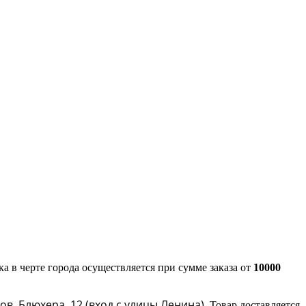
а в черте города осуществляется при сумме заказа от
10000
ров, Блюхера, 12 (в
ход с улицы Ленина)
. Товар доставляется