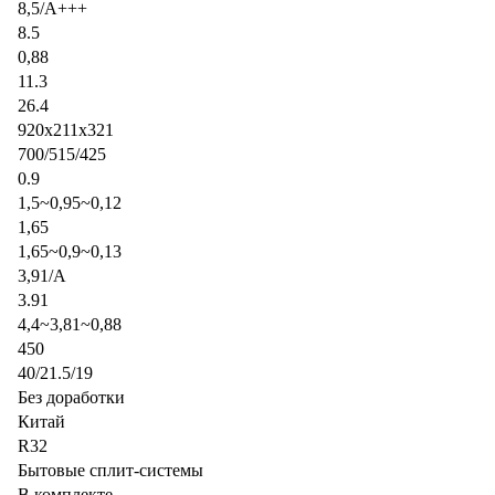
8,5/A+++
8.5
0,88
11.3
26.4
920x211x321
700/515/425
0.9
1,5~0,95~0,12
1,65
1,65~0,9~0,13
3,91/A
3.91
4,4~3,81~0,88
450
40/21.5/19
Без доработки
Китай
R32
Бытовые сплит-системы
В комплекте