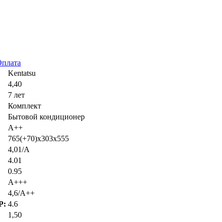
Оплата
Kentatsu
4,40
7 лет
Комплект
Бытовой кондиционер
A++
765(+70)x303x555
4,01/A
4.01
0.95
A+++
4,6/A++
P:
4.6
1,50