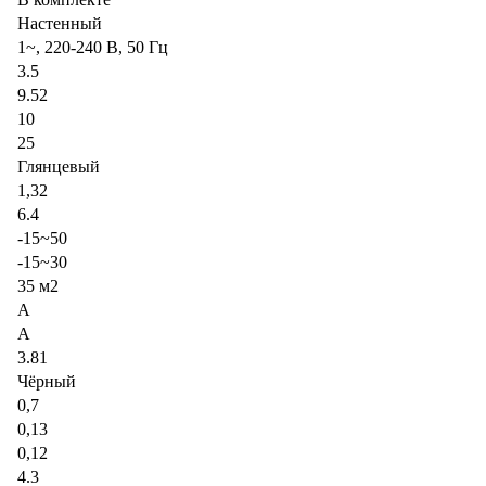
Настенный
1~, 220-240 В, 50 Гц
3.5
9.52
10
25
Глянцевый
1,32
6.4
-15~50
-15~30
35 м2
A
A
3.81
Чёрный
0,7
0,13
0,12
4.3