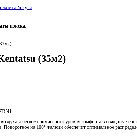
 техника
Услуги
таты поиска.
35м2)
entatsu (35м2)
HZRN1
 воздуха и бескомпромиссного уровня комфорта в изящном че
в. Поворотное на 180° жалюзи обеспечит оптимальное распредел