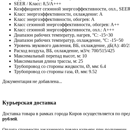
SEER / Класс: 8,5/A+++
Коэффициент сезонной энергоэффективности, охл., SEER:
Класс энергоэффективности, охлаждение: A
Класс энергоэффективности, обогрев: A
Класс сезонной энергоэффективности, обогрев: A++
Класс сезонной энергоэффективности, охл.: A+++
Диапазон рабочих температур, нагрев, °C: -15~30
Диапазон рабочих температур, охлаждение, °C: -15~50
Уровень звукового давления, ВБ, охлаждение, дБ(А): 40/2
Расход воздуха, ВБ, охлаждение, м3/ч: 700/515/425
Максимальный перепад высот, м: 10
Максимальная длина трассы, м: 25
Трубопровод со стороны жидкости, Ø, мм: 6.4
Трубопровод со стороны газа, Ø, мм: 9.52
Документация не добавлена...
Курьерская доставка
Доставка товара в рамках города Киров осуществляется по пре
рублей
.
Оплата стоимости заказанного товара курьеру при получении 