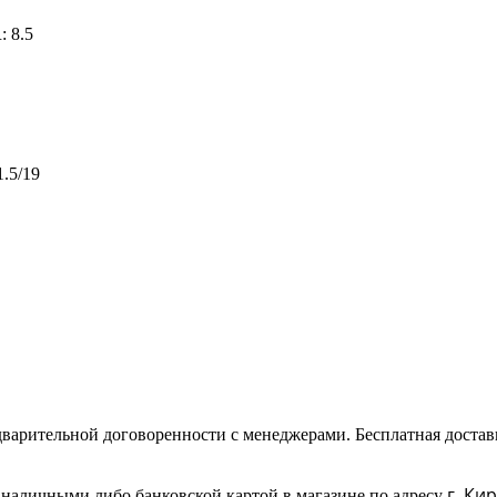
 8.5
1.5/19
дварительной договоренности с менеджерами. Бесплатная доставк
г. Ки
- наличными либо банковской картой в магазине по адресу