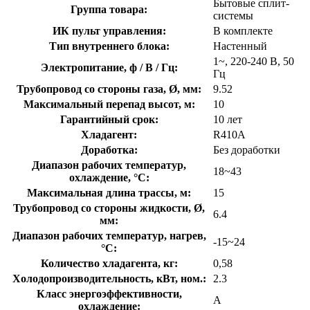
Бытовые сплит-
Группа товара:
системы
ИК пульт управления:
В комплекте
Тип внутреннего блока:
Настенный
1~, 220-240 В, 50
Электропитание, ф / В / Гц:
Гц
Трубопровод со стороны газа, Ø, мм:
9.52
Максимальный перепад высот, м:
10
Гарантийный срок:
10 лет
Хладагент:
R410A
Доработка:
Без доработки
Диапазон рабочих температур,
18~43
охлаждение, °C:
Максимальная длина трассы, м:
15
Трубопровод со стороны жидкости, Ø,
6.4
мм:
Диапазон рабочих температур, нагрев,
-15~24
°C:
Количество хладагента, кг:
0,58
Холодопроизводительность, кВт, ном.:
2.3
Класс энергоэффективности,
A
охлаждение: