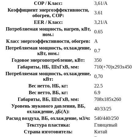
COP / Класс:
3,61/A
Коэффициент энергоэффективности,
3.61
обогрев, COP:
EER / Класс:
3,21/A
Потребляемая мощность, нагрев, кВт,
0.65
ном.:
Класс энергоэффективности, обогрев:
A
Потребляемая мощность, охлаждение,
0.7
кВт, ном.:
Годовое энергопотребление, кВт:
350
Габариты, НБ, ШхГхВ, мм:
710(+70)x293x450
Потребляемая мощность, охлаждение,
0,70
кВт:
Вес нетто, НБ, кг:
22.5
Вес нетто, ВБ, кг:
6.9
Габариты, ВБ, ШхГхВ, мм:
708x185x260
Уровень звукового давления, ВБ,
40/33/25
охлаждение, дБ(А):
Расход воздуха, ВБ, охлаждение, м3/ч:
540/440/250
Текстура пластика:
Глянцевый
Страна изготовитель:
Китай