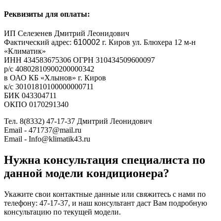
Реквизиты для оплаты:
ИП Селезенев Дмитрий Леонидович
Фактический адрес:
610002
г. Киров ул. Блюхера 12 м-н
«Климатик»
ИНН 434583675306 ОГРН 310434509600097
р/с 40802810900200000342
в ОАО КБ «Хлынов» г. Киров
к/с 30101810100000000711
БИК 043304711
ОКПО 0170291340
Тел. 8(8332) 47-17-37 Дмитрий Леонидович
Email - 471737@mail.ru
Email - Info@klimatik43.ru
Нужна консультация специалиста по
данной модели кондиционера?
Укажите свои контактные данные или свяжитесь с нами по
телефону: 47-17-37, и наш консультант даст Вам подробную
консультацию по текущей модели.