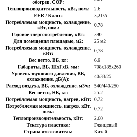
обогрев, COP:
Теплопроизводительность, кВт, ном.:
2.6
EER / Класс:
3,21/A
Потребляемая мощность, охлаждение,
0.78
кВт, ном.:
Годовое энергопотребление, кВт:
390
Для помещения площадью, м2:
25 м2
Потребляемая мощность, охлаждение,
0,78
кВт:
Вес нетто, ВБ, кг:
6.9
Габариты, ВБ, ШхГхВ, мм:
708x185x260
Уровень звукового давления, ВБ,
40/33/25
охлаждение, дБ(А):
Расход воздуха, ВБ, охлаждение, м3/ч:
540/440/250
Вес нетто, НБ, кг:
25.2
Потребляемая мощность, нагрев, кВт:
0,72
Потребляемая мощность, нагрев, кВт,
0.72
ном.:
Теплопроизводительность, кВт:
2,60
Текстура пластика:
Глянцевый
Страна изготовитель:
Китай