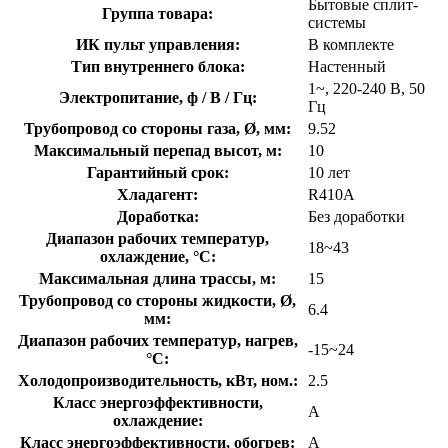
Бытовые сплит-
Группа товара:
системы
ИК пульт управления:
В комплекте
Тип внутреннего блока:
Настенный
1~, 220-240 В, 50
Электропитание, ф / В / Гц:
Гц
Трубопровод со стороны газа, Ø, мм:
9.52
Максимальный перепад высот, м:
10
Гарантийный срок:
10 лет
Хладагент:
R410A
Доработка:
Без доработки
Диапазон рабочих температур,
18~43
охлаждение, °C:
Максимальная длина трассы, м:
15
Трубопровод со стороны жидкости, Ø,
6.4
мм:
Диапазон рабочих температур, нагрев,
-15~24
°C:
Холодопроизводительность, кВт, ном.:
2.5
Класс энергоэффективности,
A
охлаждение:
Класс энергоэффективности, обогрев:
A