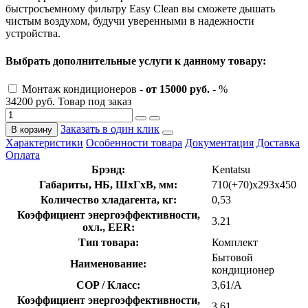
быстросъемному фильтру Easy Clean вы сможете дышать
чистым воздухом, будучи уверенными в надежности
устройства.
Выбрать дополнительные услуги к данному товару:
Монтаж кондиционеров -
от 15000 руб.
- %
34200 руб.
Товар под заказ
Заказать в один клик
В корзину
Характеристики
Особенности товара
Документация
Доставка
Оплата
Брэнд:
Kentatsu
Габариты, НБ, ШхГхВ, мм:
710(+70)x293x450
Количество хладагента, кг:
0,53
Коэффициент энергоэффективности,
3.21
охл., EER:
Тип товара:
Комплект
Бытовой
Наименование:
кондиционер
COP / Класс:
3,61/A
Коэффициент энергоэффективности,
3.61