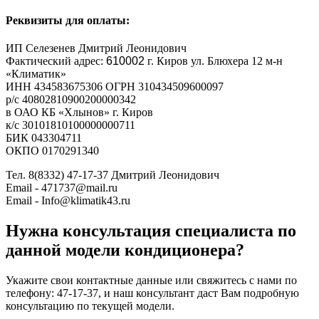
Реквизиты для оплаты:
ИП Селезенев Дмитрий Леонидович
Фактический адрес:
610002
г. Киров ул. Блюхера 12 м-н
«Климатик»
ИНН 434583675306 ОГРН 310434509600097
р/с 40802810900200000342
в ОАО КБ «Хлынов» г. Киров
к/с 30101810100000000711
БИК 043304711
ОКПО 0170291340
Тел. 8(8332) 47-17-37 Дмитрий Леонидович
Email - 471737@mail.ru
Email - Info@klimatik43.ru
Нужна консультация специалиста по
данной модели кондиционера?
Укажите свои контактные данные или свяжитесь с нами по
телефону: 47-17-37, и наш консультант даст Вам подробную
консультацию по текущей модели.