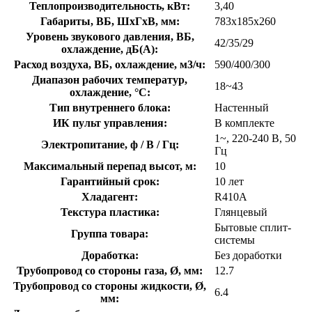
Теплопроизводительность, кВт:
3,40
Габариты, ВБ, ШхГхВ, мм:
783x185x260
Уровень звукового давления, ВБ,
42/35/29
охлаждение, дБ(А):
Расход воздуха, ВБ, охлаждение, м3/ч:
590/400/300
Диапазон рабочих температур,
18~43
охлаждение, °C:
Тип внутреннего блока:
Настенный
ИК пульт управления:
В комплекте
1~, 220-240 В, 50
Электропитание, ф / В / Гц:
Гц
Максимальный перепад высот, м:
10
Гарантийный срок:
10 лет
Хладагент:
R410A
Текстура пластика:
Глянцевый
Бытовые сплит-
Группа товара:
системы
Доработка:
Без доработки
Трубопровод со стороны газа, Ø, мм:
12.7
Трубопровод со стороны жидкости, Ø,
6.4
мм: