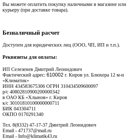
Вы можете оплатить покупку наличными в магазине или
курьеру (при доставке товара).
Безналичный расчет
Доступен для юридических лиц (ООО, ЧП, ИП и т.п.).
Реквизиты для оплаты:
ИП Селезенев Дмитрий Леонидович
Фактический адрес:
610002
г. Киров ул. Блюхера 12 м-н
«Климатик»
ИНН 434583675306 ОГРН 310434509600097
р/с 40802810900200000342
в ОАО КБ «Хлынов» г. Киров
к/с 30101810100000000711
БИК 043304711
ОКПО 0170291340
Тел. 8(8332) 47-17-37 Дмитрий Леонидович
Email - 471737@mail.ru
Email - Info@klimatik43.ru