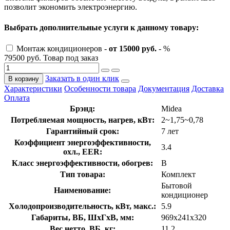
позволит экономить электроэнергию.
Выбрать дополнительные услуги к данному товару:
Монтаж кондиционеров -
от 15000 руб.
- %
79500 руб.
Товар под заказ
Заказать в один клик
В корзину
Характеристики
Особенности товара
Документация
Доставка
Оплата
Брэнд:
Midea
Потребляемая мощность, нагрев, кВт:
2~1,75~0,78
Гарантийный срок:
7 лет
Коэффициент энергоэффективности,
3.4
охл., EER:
Класс энергоэффективности, обогрев:
B
Тип товара:
Комплект
Бытовой
Наименование:
кондиционер
Холодопроизводительность, кВт, макс.:
5.9
Габариты, ВБ, ШхГхВ, мм:
969x241x320
Вес нетто, ВБ, кг:
11.2