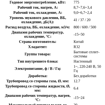
Годовое энергопотребление, кВт:
775
Рабочий ток, нагрев, А:
8,7~7,6~3,4
Рабочий ток, охлаждение, А:
9,0~6,7~2,4
Уровень звукового давления, ВБ,
41 / 37 / 20
охлаждение, дБ(А):
Расход воздуха, ВБ, охлаждение, м3/ч:
800 / 600 / 500
Диапазон рабочих температур,
-15~50
охлаждение, °C:
Страна изготовитель:
Китай
Хладагент:
R32
Бытовые сплит-
Группа товара:
системы
Тип внутреннего блока:
Настенный
1~, 220-240 В, 50
Электропитание, ф / В / Гц:
Гц
Доработка:
Без доработки
Трубопровод со стороны газа, Ø, мм:
12.7
Трубопровод со стороны жидкости, Ø,
6.4
мм:
Диапазон рабочих температур, нагрев,
-15~24
°C:
Максимальный перепад высот, м:
20