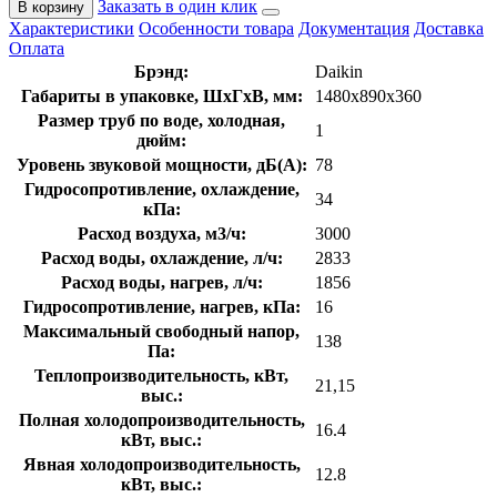
Заказать в один клик
В корзину
Характеристики
Особенности товара
Документация
Доставка
Оплата
Брэнд:
Daikin
Габариты в упаковке, ШхГхВ, мм:
1480x890x360
Размер труб по воде, холодная,
1
дюйм:
Уровень звуковой мощности, дБ(А):
78
Гидросопротивление, охлаждение,
34
кПа:
Расход воздуха, м3/ч:
3000
Расход воды, охлаждение, л/ч:
2833
Расход воды, нагрев, л/ч:
1856
Гидросопротивление, нагрев, кПа:
16
Максимальный свободный напор,
138
Па:
Теплопроизводительность, кВт,
21,15
выс.:
Полная холодопроизводительность,
16.4
кВт, выс.:
Явная холодопроизводительность,
12.8
кВт, выс.: