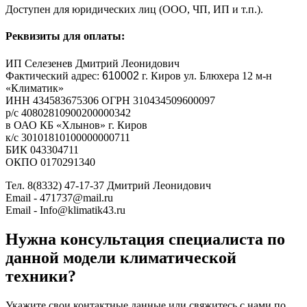
Доступен для юридических лиц (ООО, ЧП, ИП и т.п.).
Реквизиты для оплаты:
ИП Селезенев Дмитрий Леонидович
Фактический адрес:
610002
г. Киров ул. Блюхера 12 м-н
«Климатик»
ИНН 434583675306 ОГРН 310434509600097
р/с 40802810900200000342
в ОАО КБ «Хлынов» г. Киров
к/с 30101810100000000711
БИК 043304711
ОКПО 0170291340
Тел. 8(8332) 47-17-37 Дмитрий Леонидович
Email - 471737@mail.ru
Email - Info@klimatik43.ru
Нужна консультация специалиста по
данной модели климатической
техники?
Укажите свои контактные данные или свяжитесь с нами по